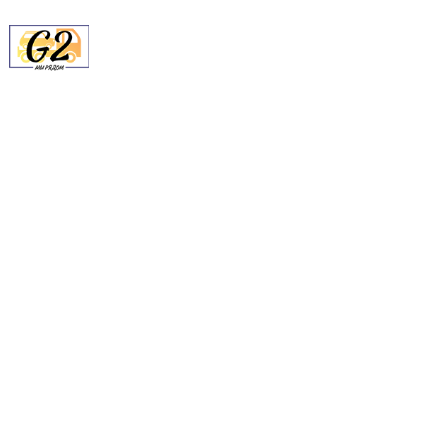
8 (985)
222-15-50
8 (495)
222-15-50
НАШИ ЦЕНЫ НИЖЕ
Эвакуаторы в
Москве и Московкой
ЧЕМ У КОНКУРЕНТОВ!
области
Позвоните и убедитесь сами