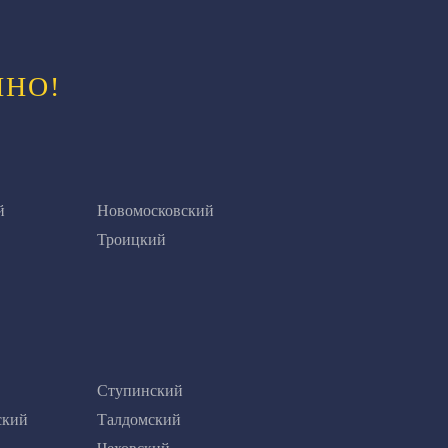
ЧНО!
й
Новомосковский
Троицкий
Ступинский
ский
Талдомский