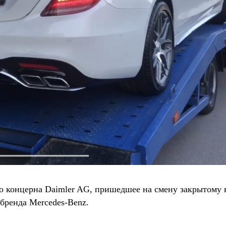
о концерна Daimler AG, пришедшее на смену закрытому 
ббренда Mercedes-Benz.