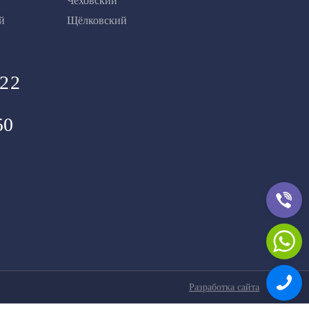
Чеховский
й
Щёлковский
 22
50
Разработка сайта