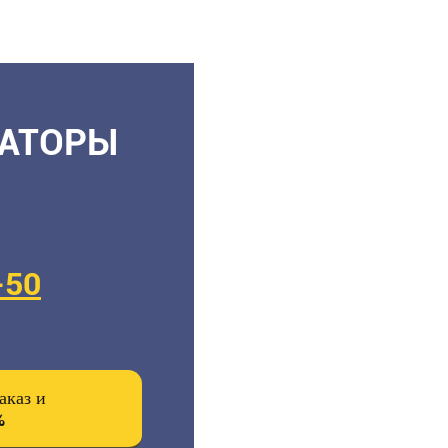
УАТОРЫ
-50
аказ и
%