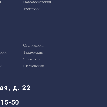
й
Новомосковский
Троицкий
Ступинский
ский
Талдомский
Чеховский
й
Щёлковский
ая, д. 22
-15-50