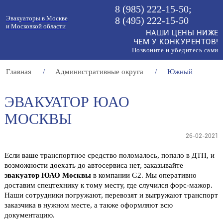
8 (985)
222-15-50
;
Эвакуаторы в Москве
8 (495)
222-15-50
и Московкой области
НАШИ ЦЕНЫ НИЖЕ
ЧЕМ У КОНКУРЕНТОВ!
Позвоните и убедитесь сами
Главная
/
Административные округа
/
Южный
ЭВАКУАТОР ЮАО
МОСКВЫ
26-02-2021
Если ваше транспортное средство поломалось, попало в ДТП, и
возможности доехать до автосервиса нет, заказывайте
эвакуатор ЮАО Москвы
в компании G2. Мы оперативно
доставим спецтехнику к тому месту, где случился форс-мажор.
Наши сотрудники погружают, перевозят и выгружают транспорт
заказчика в нужном месте, а также оформляют всю
документацию.