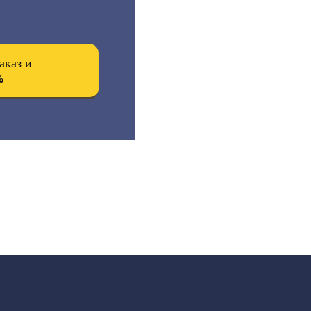
аказ и
%