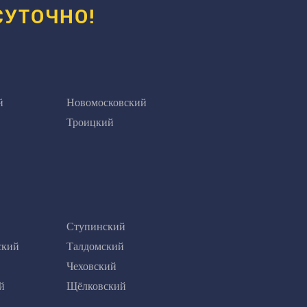
СУТОЧНО!
й
Новомосковский
Троицкий
Ступинский
ский
Талдомский
Чеховский
й
Щёлковский