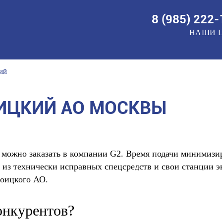
8 (985)
222-
НАШИ 
ий
ИЦКИЙ АО МОСКВЫ
можно заказать в компании G2. Время подачи минимизир
из технически исправных спецсредств и свои станции э
роицкого АО.
онкурентов?